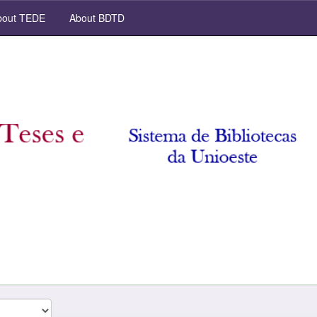
out TEDE
About BDTD