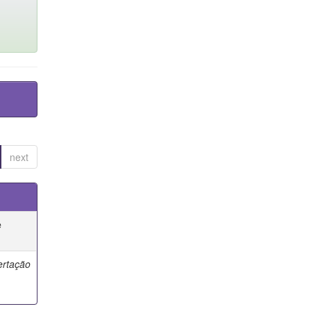
next
e
ertação