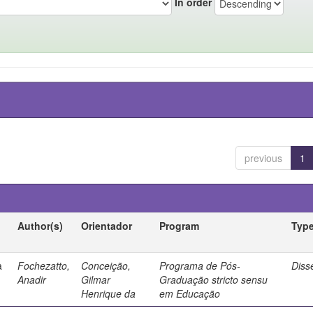
In order
previous
1
Author(s)
Orientador
Program
Typ
a
Fochezatto,
Conceição,
Programa de Pós-
Diss
Anadir
Gilmar
Graduação stricto sensu
Henrique da
em Educação