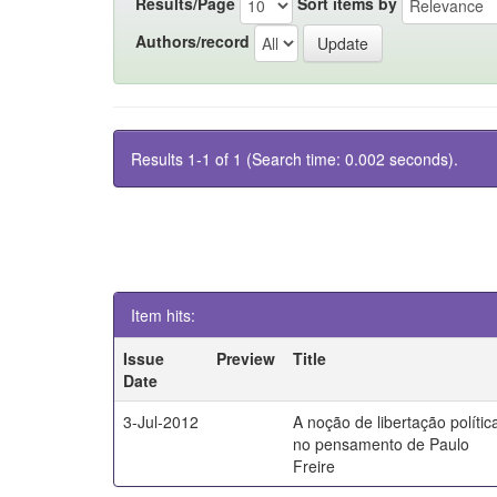
Results/Page
Sort items by
Authors/record
Results 1-1 of 1 (Search time: 0.002 seconds).
Item hits:
Issue
Preview
Title
Date
3-Jul-2012
A noção de libertação polític
no pensamento de Paulo
Freire