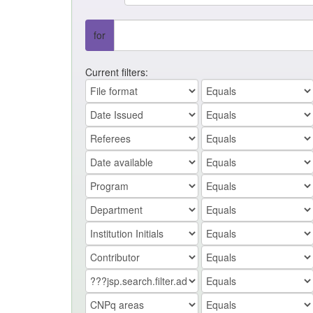
for
Current filters: