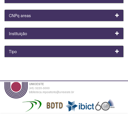
CNPq areas
Instituição
Tipo
UNIOESTE
(45) 3220-3000
biblioteca.repositorio@unioeste.br