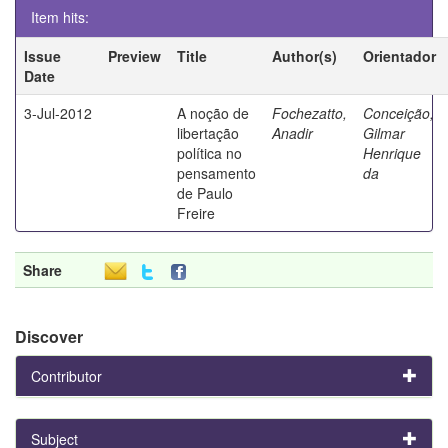
Item hits:
Issue
Preview
Title
Author(s)
Orientador
Date
3-Jul-2012
A noção de
Fochezatto,
Conceição,
libertação
Anadir
Gilmar
política no
Henrique
pensamento
da
de Paulo
Freire
Share
Discover
Contributor
Subject