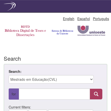
Skip
English
Español
Português
navigation
Search
Search:
for
Current filters: