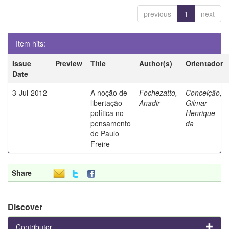
previous
1
next
Item hits:
Issue
Preview
Title
Author(s)
Orientador
Date
3-Jul-2012
A noção de
Fochezatto,
Conceição,
libertação
Anadir
Gilmar
política no
Henrique
pensamento
da
de Paulo
Freire
Share
Discover
Contributor