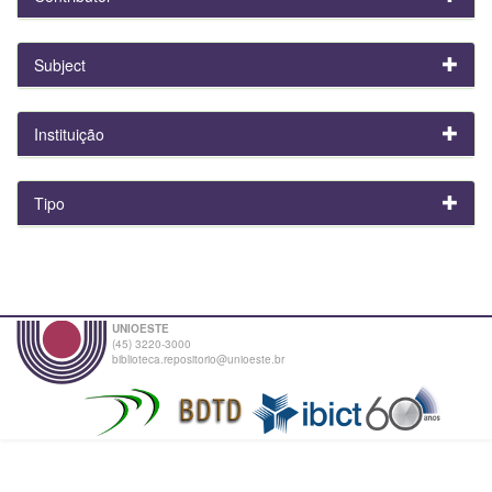
Subject
Instituição
Tipo
UNIOESTE
(45) 3220-3000
biblioteca.repositorio@unioeste.br