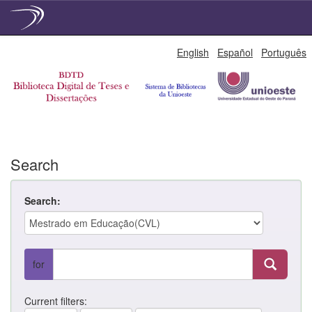
Skip
English
Español
Português
navigation
Search
Search:
for
Current filters: