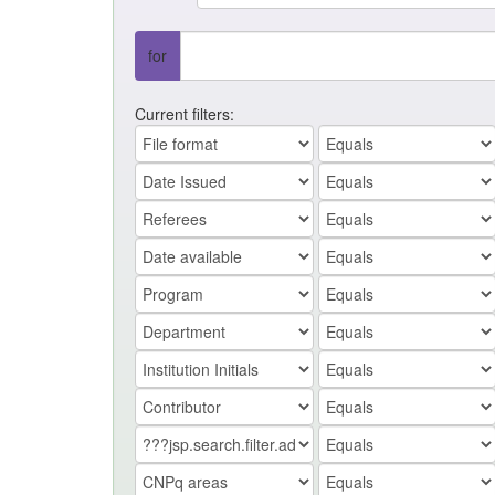
for
Current filters: