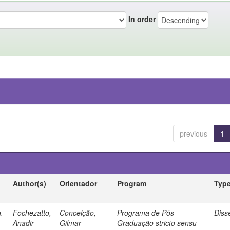
In order
previous
1
Author(s)
Orientador
Program
Typ
a
Fochezatto,
Conceição,
Programa de Pós-
Diss
Anadir
Gilmar
Graduação stricto sensu