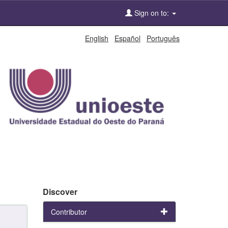
Sign on to:
English
Español
Português
Discover
Contributor