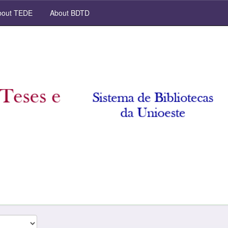
out TEDE
About BDTD