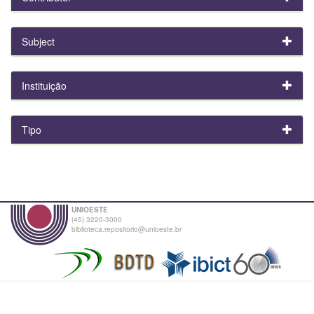
Subject
Instituição
Tipo
UNIOESTE
(45) 3220-3000
biblioteca.repositorio@unioeste.br