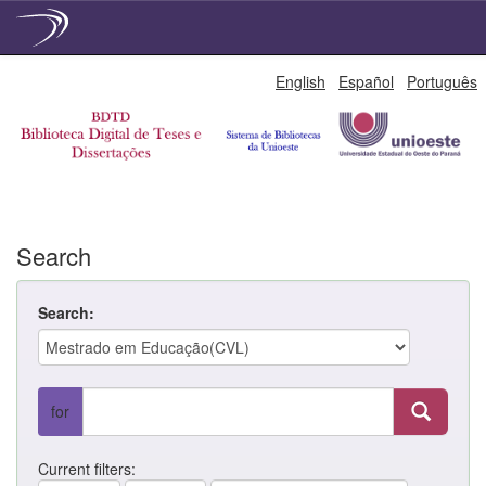
Skip
English
Español
Português
navigation
Search
Search:
for
Current filters: