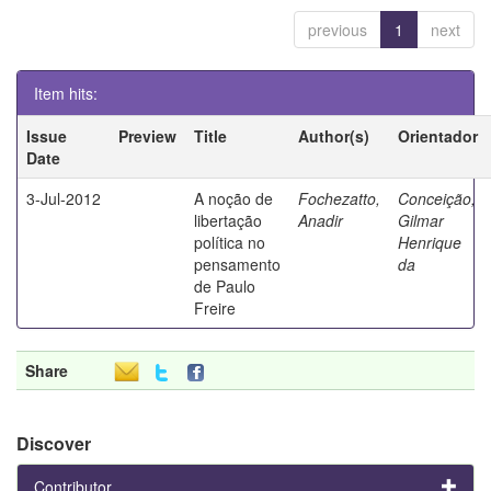
previous
1
next
Item hits:
Issue
Preview
Title
Author(s)
Orientador
Date
3-Jul-2012
A noção de
Fochezatto,
Conceição,
libertação
Anadir
Gilmar
política no
Henrique
pensamento
da
de Paulo
Freire
Share
Discover
Contributor