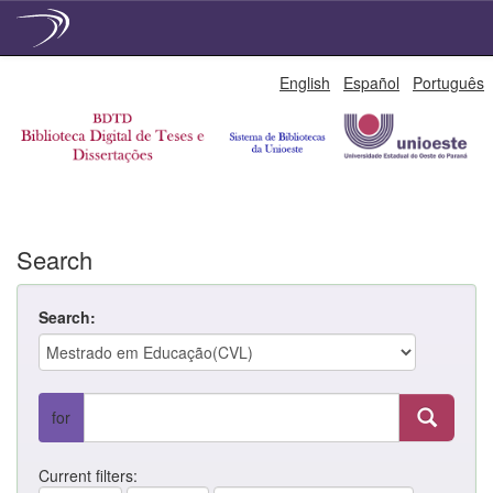
Skip
English
Español
Português
navigation
Search
Search:
for
Current filters: