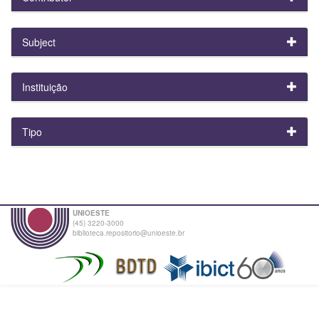
Subject
Instituição
Tipo
UNIOESTE
(45) 3220-3000
biblioteca.repositorio@unioeste.br