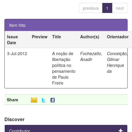
previous
1
next
Item hits:
Issue
Preview
Title
Author(s)
Orientador
Date
3-Jul-2012
A noção de
Fochezatto,
Conceição,
libertação
Anadir
Gilmar
política no
Henrique
pensamento
da
de Paulo
Freire
Share
Discover
Contributor