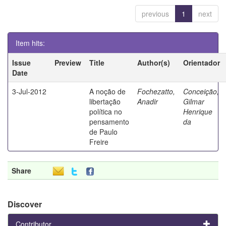
previous
1
next
Item hits:
Issue
Preview
Title
Author(s)
Orientador
Date
3-Jul-2012
A noção de
Fochezatto,
Conceição,
libertação
Anadir
Gilmar
política no
Henrique
pensamento
da
de Paulo
Freire
Share
Discover
Contributor