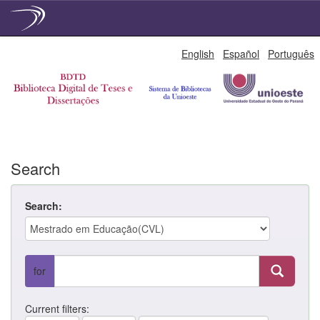
Skip
English
Español
Português
navigation
Search
Search:
for
Current filters: