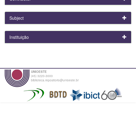
Subject
Instituição
UNIOESTE
(45) 3220-3000
biblioteca.repositorio@unioeste.br