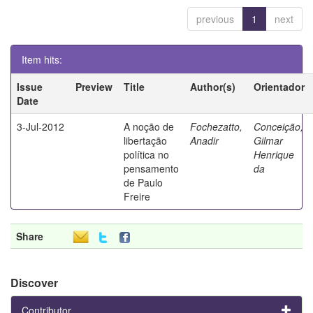
previous
1
next
Item hits:
Issue
Preview
Title
Author(s)
Orientador
Date
3-Jul-2012
A noção de
Fochezatto,
Conceição,
libertação
Anadir
Gilmar
política no
Henrique
pensamento
da
de Paulo
Freire
Share
Discover
Contributor