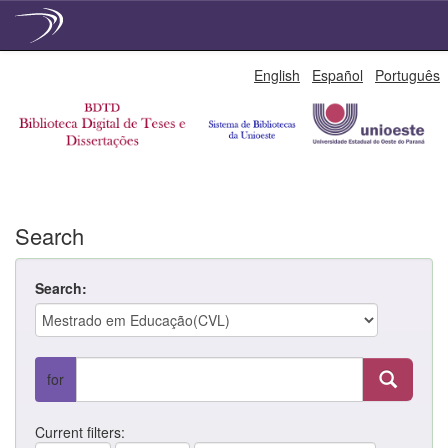
Skip
English
Español
Português
navigation
Search
Search:
for
Current filters: