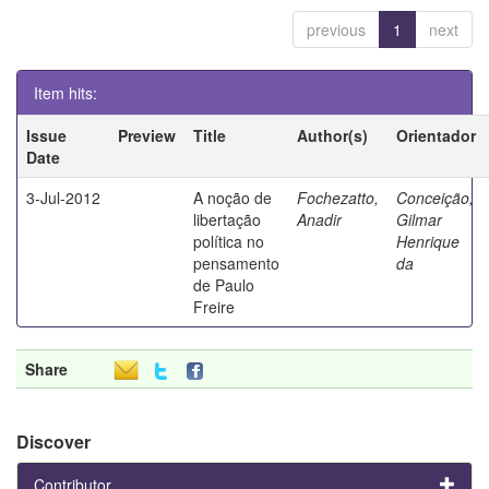
previous
1
next
Item hits:
Issue
Preview
Title
Author(s)
Orientador
Date
3-Jul-2012
A noção de
Fochezatto,
Conceição,
libertação
Anadir
Gilmar
política no
Henrique
pensamento
da
de Paulo
Freire
Share
Discover
Contributor