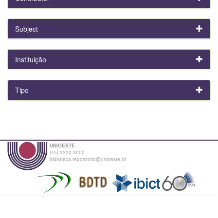
Subject
Instituição
Tipo
UNIOESTE
(45) 3220-3000
biblioteca.repositorio@unioeste.br