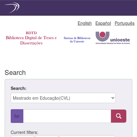
Skip
English
Español
Português
navigation
Search
Search:
for
Current filters: