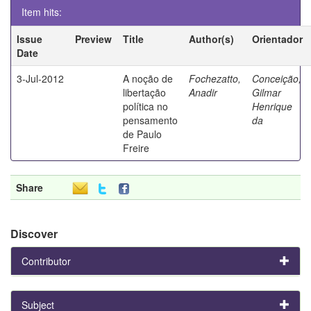
Item hits:
Issue
Preview
Title
Author(s)
Orientador
Date
3-Jul-2012
A noção de
Fochezatto,
Conceição,
libertação
Anadir
Gilmar
política no
Henrique
pensamento
da
de Paulo
Freire
Share
Discover
Contributor
Subject