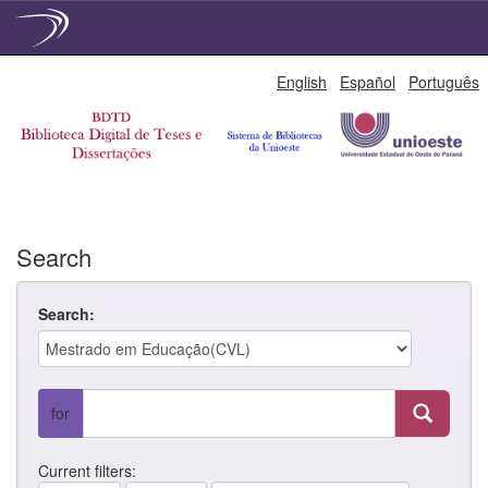
Skip
English
Español
Português
navigation
Search
Search:
for
Current filters: