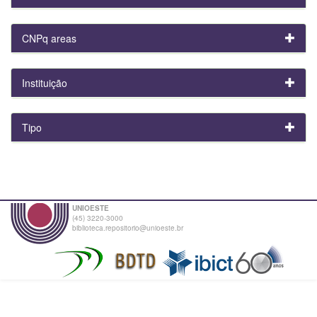
CNPq areas
Instituição
Tipo
UNIOESTE
(45) 3220-3000
biblioteca.repositorio@unioeste.br