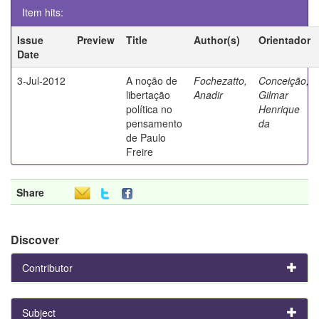
Item hits:
Issue
Preview
Title
Author(s)
Orientador
Date
3-Jul-2012
A noção de
Fochezatto,
Conceição,
libertação
Anadir
Gilmar
política no
Henrique
pensamento
da
de Paulo
Freire
Share
Discover
Contributor
Subject