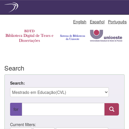
Skip
English
Español
Português
navigation
Search
Search:
for
Current filters: