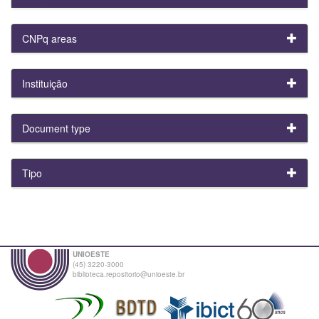
CNPq areas
Instituição
Document type
Tipo
UNIOESTE
(45) 3220-3000
biblioteca.repositorio@unioeste.br