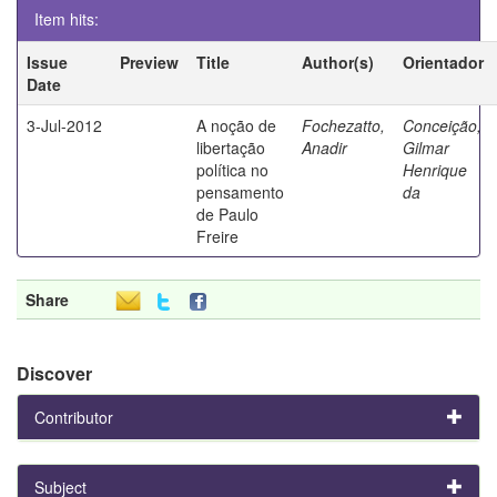
Item hits:
Issue
Preview
Title
Author(s)
Orientador
Date
3-Jul-2012
A noção de
Fochezatto,
Conceição,
libertação
Anadir
Gilmar
política no
Henrique
pensamento
da
de Paulo
Freire
Share
Discover
Contributor
Subject