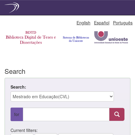
Skip
English
Español
Português
navigation
Search
Search:
for
Current filters: