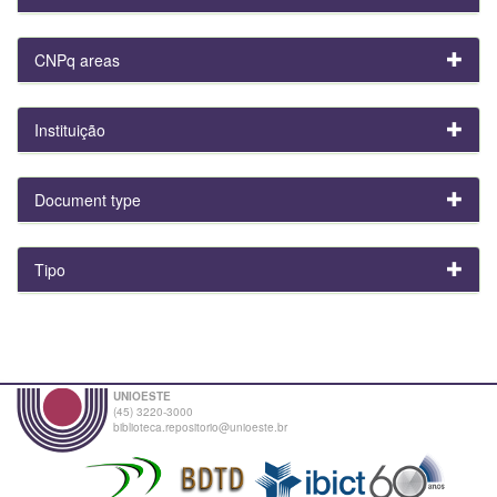
CNPq areas
Instituição
Document type
Tipo
UNIOESTE
(45) 3220-3000
biblioteca.repositorio@unioeste.br