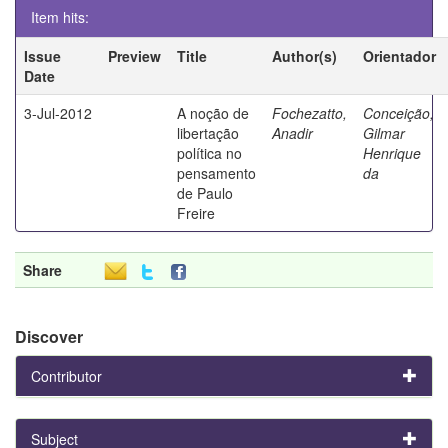
Item hits:
Issue
Preview
Title
Author(s)
Orientador
Date
3-Jul-2012
A noção de
Fochezatto,
Conceição,
libertação
Anadir
Gilmar
política no
Henrique
pensamento
da
de Paulo
Freire
Share
Discover
Contributor
Subject