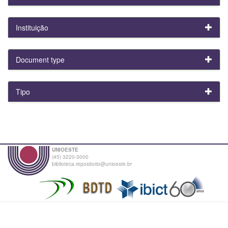
Instituição
Document type
Tipo
UNIOESTE
(45) 3220-3000
biblioteca.repositorio@unioeste.br