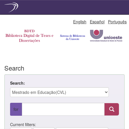
Skip
English
Español
Português
navigation
Search
Search:
for
Current filters: