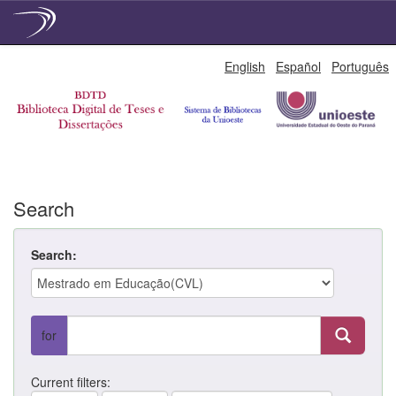
Skip
English
Español
Português
navigation
Search
Search:
for
Current filters: