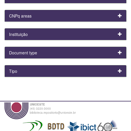
CNPq areas
Instituição
Document type
Tipo
UNIOESTE
(45) 3220-3000
biblioteca.repositorio@unioeste.br