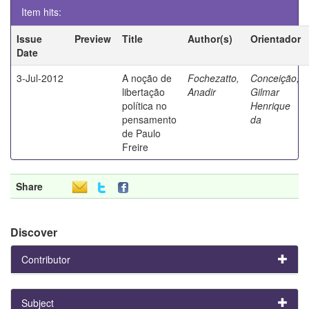
Item hits:
Issue
Preview
Title
Author(s)
Orientador
Date
3-Jul-2012
A noção de
Fochezatto,
Conceição,
libertação
Anadir
Gilmar
política no
Henrique
pensamento
da
de Paulo
Freire
Share
Discover
Contributor
Subject