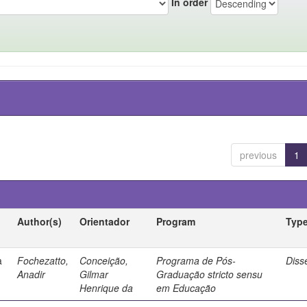
In order
previous
1
Author(s)
Orientador
Program
Typ
a
Fochezatto,
Conceição,
Programa de Pós-
Diss
Anadir
Gilmar
Graduação stricto sensu
Henrique da
em Educação