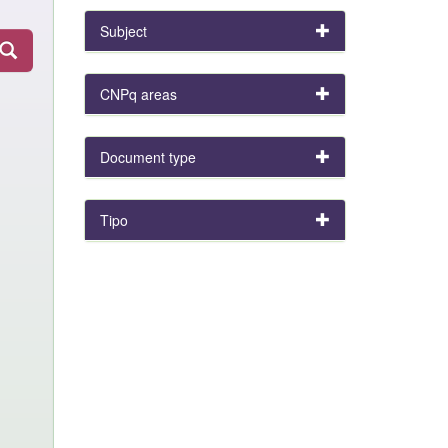
Subject
CNPq areas
Document type
Tipo