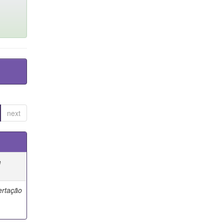
next
e
ertação