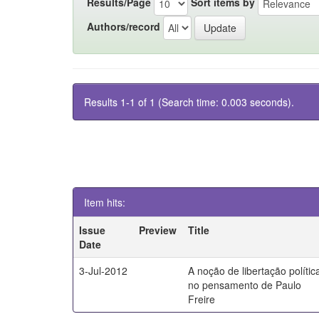
Results/Page
Sort items by
Authors/record
Results 1-1 of 1 (Search time: 0.003 seconds).
Item hits:
Issue
Preview
Title
Date
3-Jul-2012
A noção de libertação polític
no pensamento de Paulo
Freire