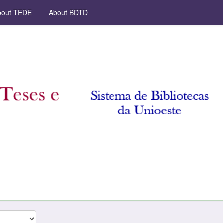
out TEDE
About BDTD