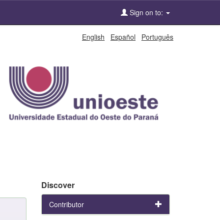
Sign on to:
English
Español
Português
Discover
Contributor