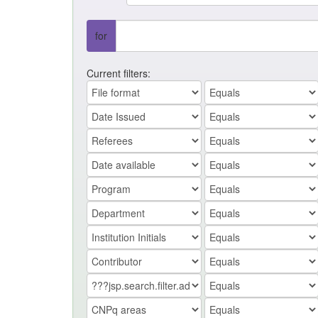
for
Current filters: