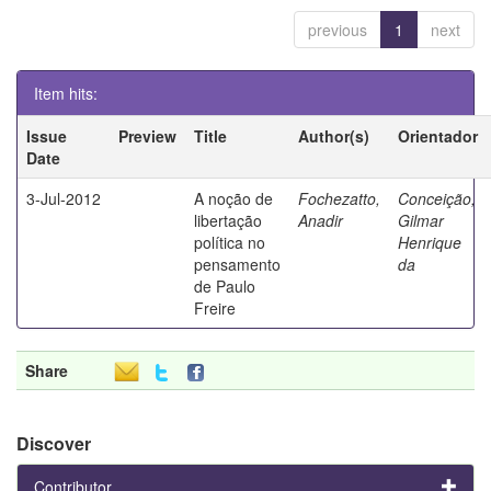
previous
1
next
Item hits:
Issue
Preview
Title
Author(s)
Orientador
Date
3-Jul-2012
A noção de
Fochezatto,
Conceição,
libertação
Anadir
Gilmar
política no
Henrique
pensamento
da
de Paulo
Freire
Share
Discover
Contributor