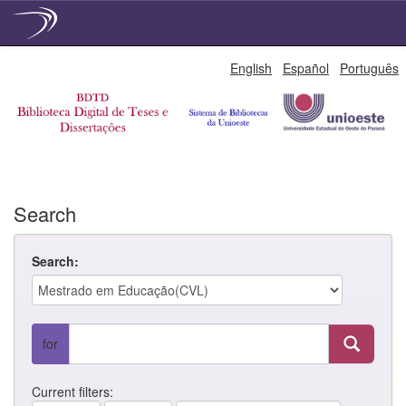
Skip
English
Español
Português
navigation
Search
Search:
for
Current filters: