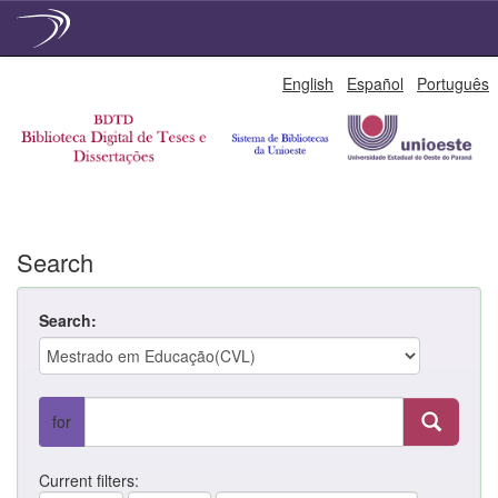
Skip
English
Español
Português
navigation
Search
Search:
for
Current filters: