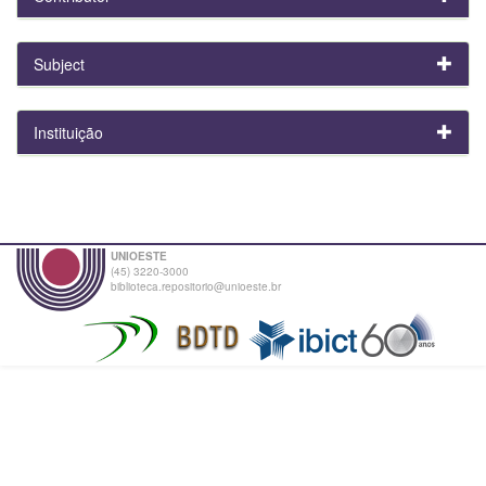
Subject
Instituição
UNIOESTE
(45) 3220-3000
biblioteca.repositorio@unioeste.br