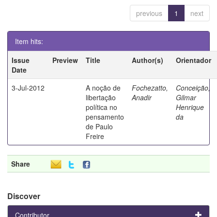
previous
1
next
Item hits:
Issue
Preview
Title
Author(s)
Orientador
Date
3-Jul-2012
A noção de
Fochezatto,
Conceição,
libertação
Anadir
Gilmar
política no
Henrique
pensamento
da
de Paulo
Freire
Share
Discover
Contributor