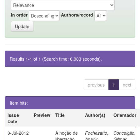
In order
Authors/record
Results 1-1 of 1 (Search time: 0.003 seconds).
previous
1
next
Item hits:
Issue
Preview
Title
Author(s)
Orientador
Date
3-Jul-2012
A noção de
Fochezatto,
Conceição,
libertação
Anadir
Gilmar