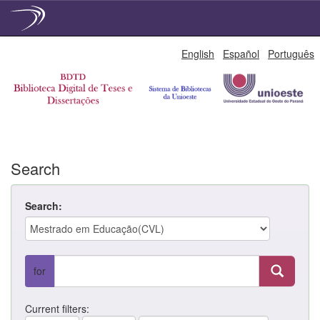
Skip
English
Español
Português
navigation
Search
Search:
for
Current filters: