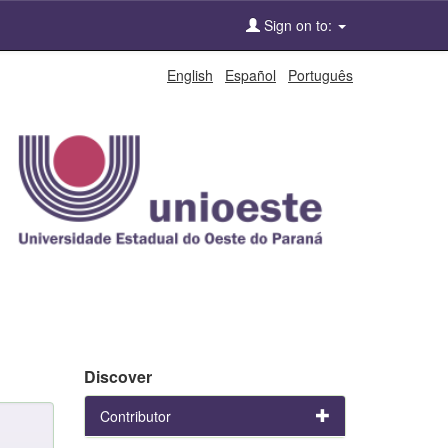
Sign on to:
English
Español
Português
Discover
Contributor