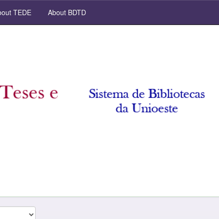
out TEDE
About BDTD