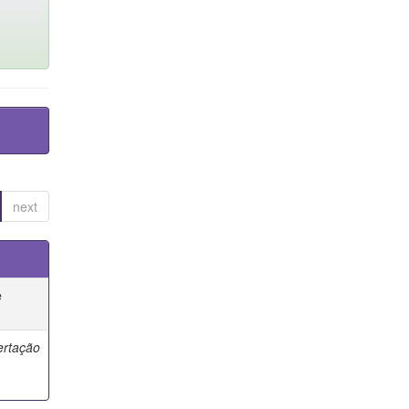
next
e
ertação