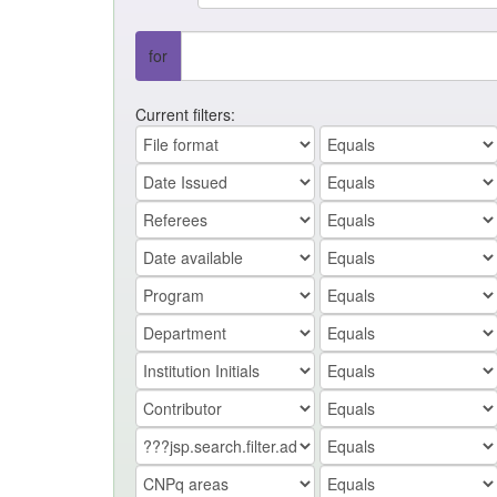
for
Current filters: