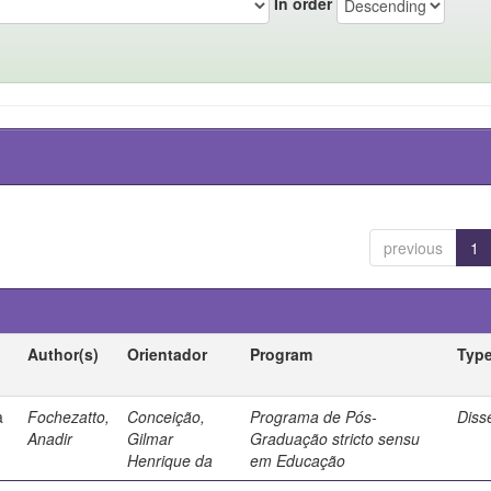
In order
previous
1
Author(s)
Orientador
Program
Typ
a
Fochezatto,
Conceição,
Programa de Pós-
Diss
Anadir
Gilmar
Graduação stricto sensu
Henrique da
em Educação