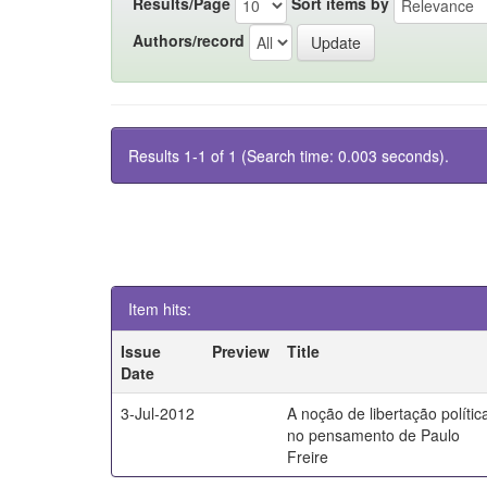
Results/Page
Sort items by
Authors/record
Results 1-1 of 1 (Search time: 0.003 seconds).
Item hits:
Issue
Preview
Title
Date
3-Jul-2012
A noção de libertação polític
no pensamento de Paulo
Freire