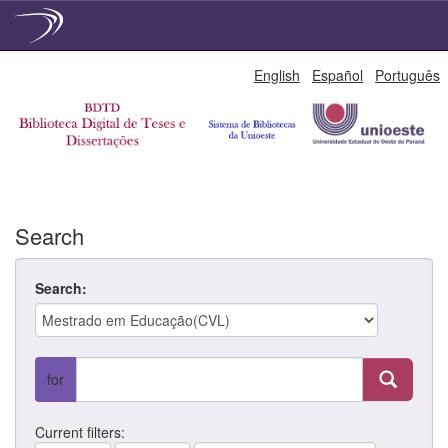
Skip
English
Español
Português
navigation
Search
Search:
for
Current filters: