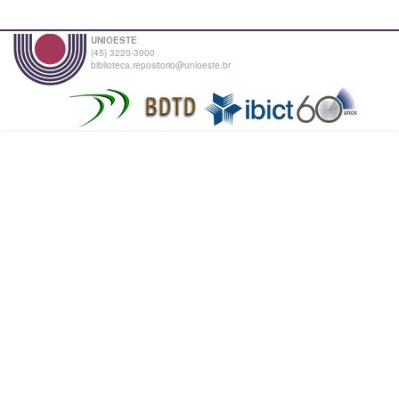
UNIOESTE
(45) 3220-3000
biblioteca.repositorio@unioeste.br