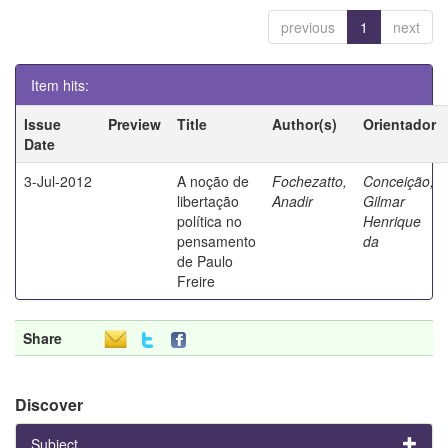
previous
1
next
Item hits:
Issue
Preview
Title
Author(s)
Orientador
Date
3-Jul-2012
A noção de
Fochezatto,
Conceição,
libertação
Anadir
Gilmar
política no
Henrique
pensamento
da
de Paulo
Freire
Share
Discover
Subject