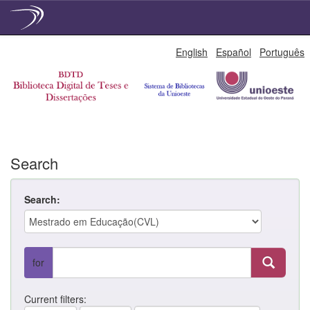
Skip
English
Español
Português
navigation
Search
Search:
for
Current filters: