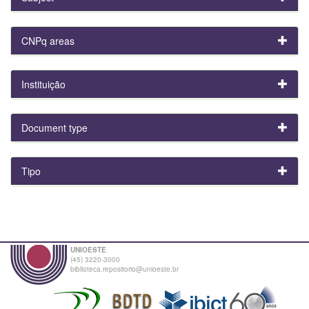
CNPq areas
Instituição
Document type
Tipo
UNIOESTE
(45) 3220-3000
biblioteca.repositorio@unioeste.br