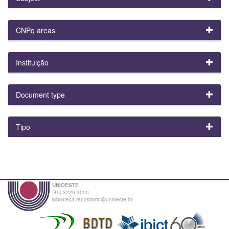
CNPq areas
Instituição
Document type
Tipo
UNIOESTE
(45) 3220-3000
biblioteca.repositorio@unioeste.br