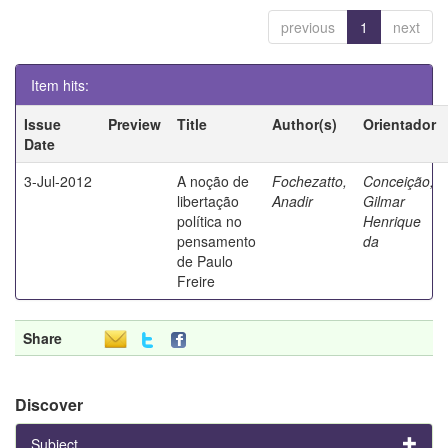
previous
1
next
Item hits:
Issue
Preview
Title
Author(s)
Orientador
Date
3-Jul-2012
A noção de
Fochezatto,
Conceição,
libertação
Anadir
Gilmar
política no
Henrique
pensamento
da
de Paulo
Freire
Share
Discover
Subject