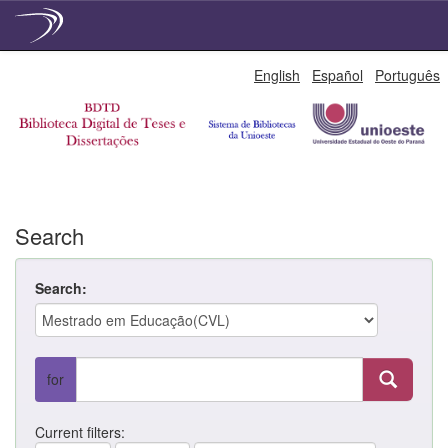
Skip
English
Español
Português
navigation
Search
Search:
for
Current filters: