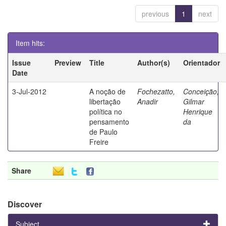
previous
1
next
Item hits:
Issue
Preview
Title
Author(s)
Orientador
Date
3-Jul-2012
A noção de
Fochezatto,
Conceição,
libertação
Anadir
Gilmar
política no
Henrique
pensamento
da
de Paulo
Freire
Share
Discover
Subject