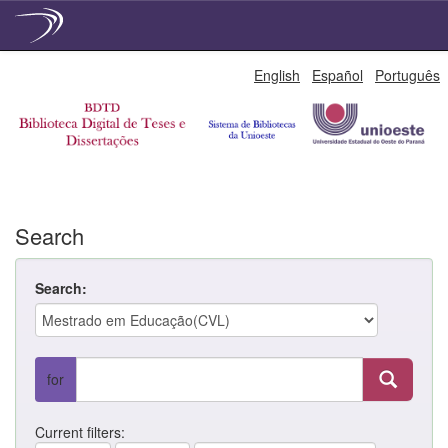
Skip
English
Español
Português
navigation
Search
Search:
for
Current filters: