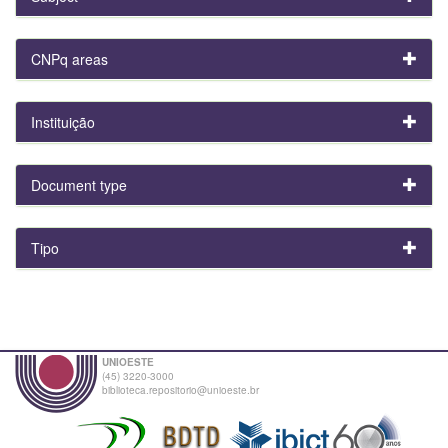
CNPq areas
Instituição
Document type
Tipo
UNIOESTE
(45) 3220-3000
biblioteca.repositorio@unioeste.br