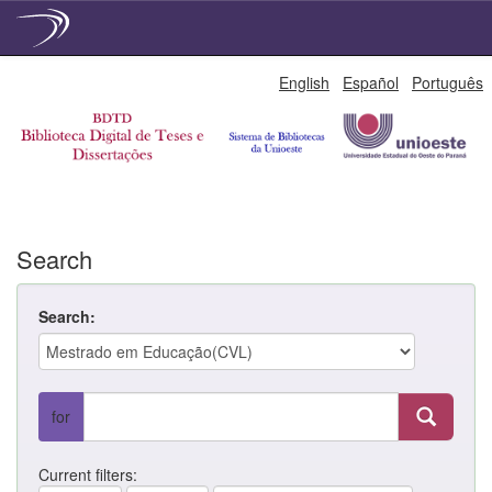
Skip
English
Español
Português
navigation
Search
Search:
for
Current filters: