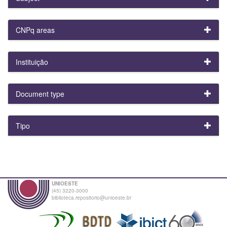
CNPq areas
Instituição
Document type
Tipo
UNIOESTE
(45) 3220-3000
biblioteca.repositorio@unioeste.br