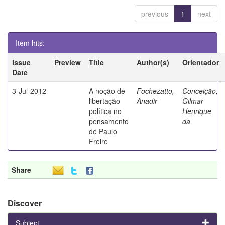
previous
1
next
Item hits:
Issue
Preview
Title
Author(s)
Orientador
Date
3-Jul-2012
A noção de
Fochezatto,
Conceição,
libertação
Anadir
Gilmar
política no
Henrique
pensamento
da
de Paulo
Freire
Share
Discover
Subject