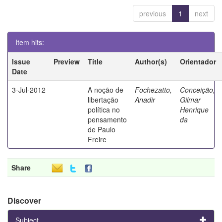
previous
1
next
Item hits:
Issue
Preview
Title
Author(s)
Orientador
Date
3-Jul-2012
A noção de
Fochezatto,
Conceição,
libertação
Anadir
Gilmar
política no
Henrique
pensamento
da
de Paulo
Freire
Share
Discover
Subject