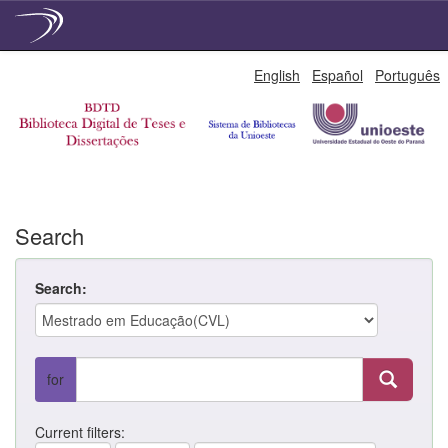
Skip
English
Español
Português
navigation
Search
Search:
for
Current filters: