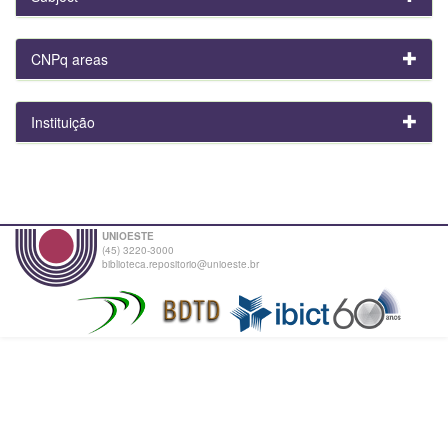
CNPq areas
Instituição
UNIOESTE
(45) 3220-3000
biblioteca.repositorio@unioeste.br