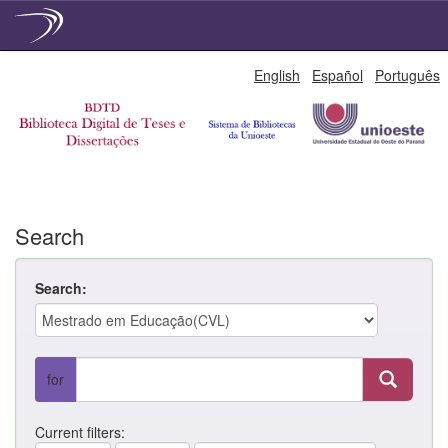
Skip
English
Español
Português
navigation
Search
Search:
for
Current filters: