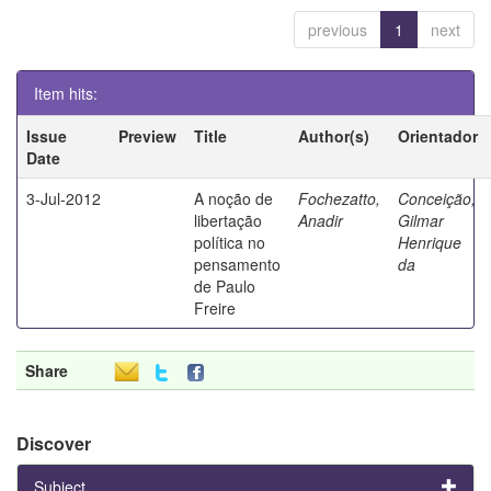
previous
1
next
Item hits:
Issue
Preview
Title
Author(s)
Orientador
Date
3-Jul-2012
A noção de
Fochezatto,
Conceição,
libertação
Anadir
Gilmar
política no
Henrique
pensamento
da
de Paulo
Freire
Share
Discover
Subject