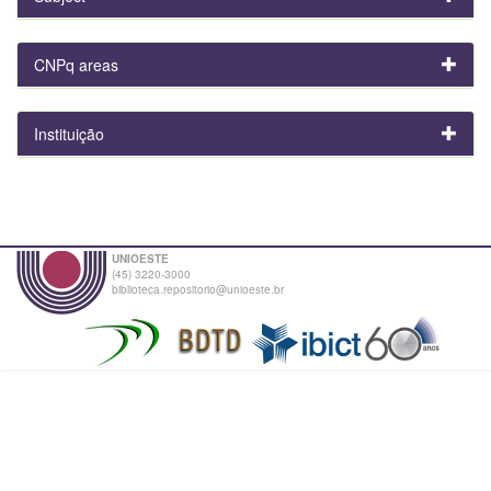
CNPq areas
Instituição
UNIOESTE
(45) 3220-3000
biblioteca.repositorio@unioeste.br