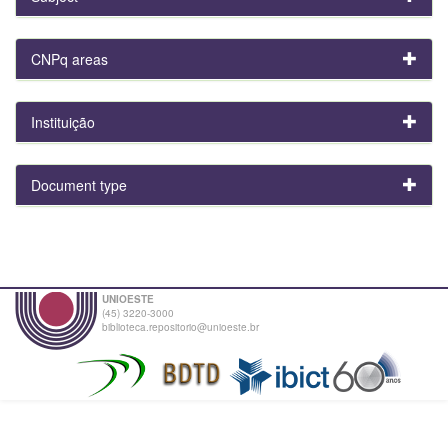
CNPq areas
Instituição
Document type
UNIOESTE
(45) 3220-3000
biblioteca.repositorio@unioeste.br