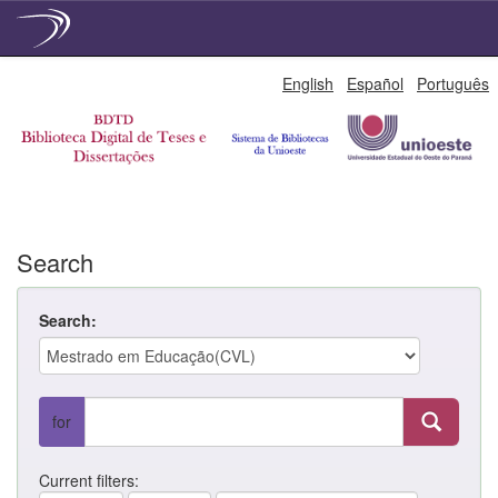
Skip
English
Español
Português
navigation
Search
Search:
for
Current filters: