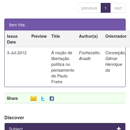
previous
1
next
Item hits:
Issue
Preview
Title
Author(s)
Orientador
Date
3-Jul-2012
A noção de
Fochezatto,
Conceição,
libertação
Anadir
Gilmar
política no
Henrique
pensamento
da
de Paulo
Freire
Share
Discover
Subject