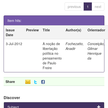
previous
1
next
Item hits:
Issue
Preview
Title
Author(s)
Orientador
Date
3-Jul-2012
A noção de
Fochezatto,
Conceição,
libertação
Anadir
Gilmar
política no
Henrique
pensamento
da
de Paulo
Freire
Share
Discover
Subject