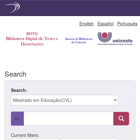
Skip
English
Español
Português
navigation
Search
Search:
for
Current filters: