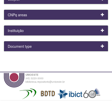
CNPq areas
Instituição
Document type
UNIOESTE
(45) 3220-3000
biblioteca.repositorio@unioeste.br