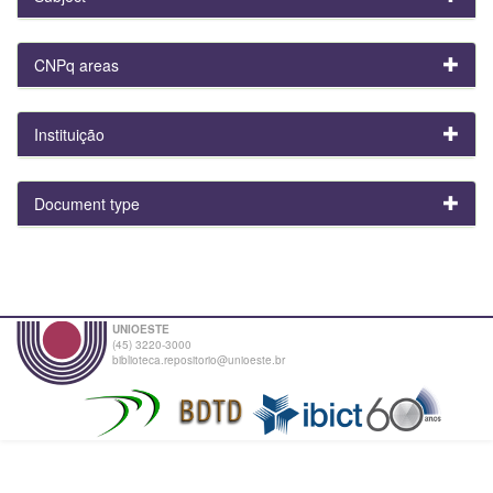
CNPq areas
Instituição
Document type
UNIOESTE
(45) 3220-3000
biblioteca.repositorio@unioeste.br