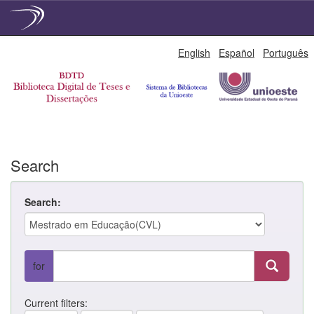
Skip
English
Español
Português
navigation
Search
Search:
for
Current filters: