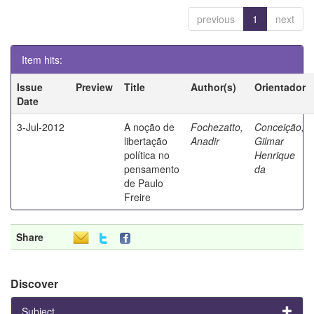
previous
1
next
Item hits:
Issue
Preview
Title
Author(s)
Orientador
Date
3-Jul-2012
A noção de
Fochezatto,
Conceição,
libertação
Anadir
Gilmar
política no
Henrique
pensamento
da
de Paulo
Freire
Share
Discover
Subject