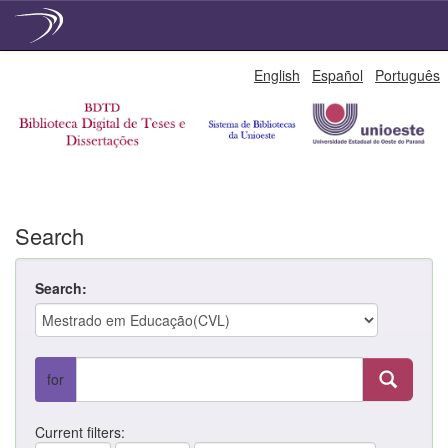
Skip
English
Español
Português
navigation
Search
Search:
for
Current filters: