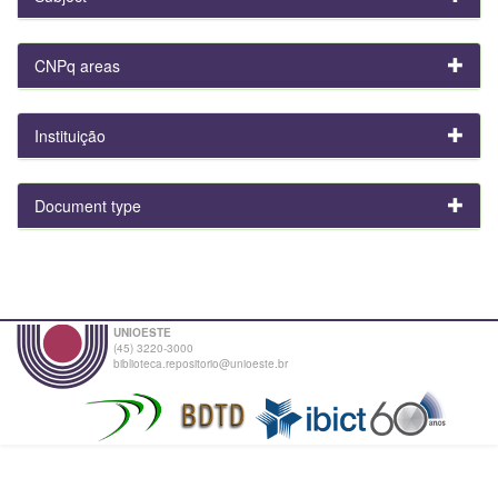
CNPq areas
Instituição
Document type
UNIOESTE
(45) 3220-3000
biblioteca.repositorio@unioeste.br