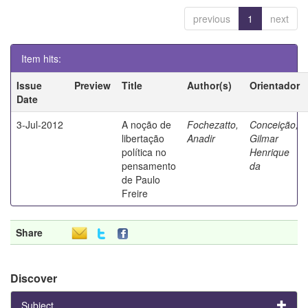
previous
1
next
Item hits:
Issue
Preview
Title
Author(s)
Orientador
Date
3-Jul-2012
A noção de
Fochezatto,
Conceição,
libertação
Anadir
Gilmar
política no
Henrique
pensamento
da
de Paulo
Freire
Share
Discover
Subject