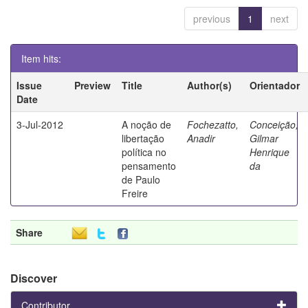
previous
1
next
Item hits:
Issue
Preview
Title
Author(s)
Orientador
Date
3-Jul-2012
A noção de
Fochezatto,
Conceição,
libertação
Anadir
Gilmar
política no
Henrique
pensamento
da
de Paulo
Freire
Share
Discover
Contributor