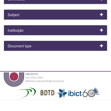
Subject
Instituição
Document type
UNIOESTE
(45) 3220-3000
biblioteca.repositorio@unioeste.br