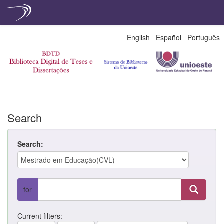
Skip
English
Español
Português
navigation
Search
Search:
for
Current filters: