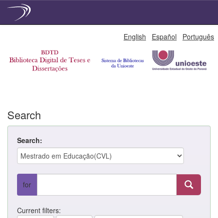
Skip
English
Español
Português
navigation
Search
Search:
for
Current filters: