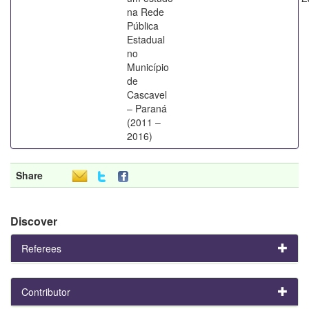
na Rede
Pública
Estadual
no
Município
de
Cascavel
– Paraná
(2011 –
2016)
Share
Discover
Referees
Contributor