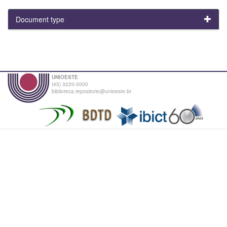
Document type
UNIOESTE
(45) 3220-3000
biblioteca.repositorio@unioeste.br