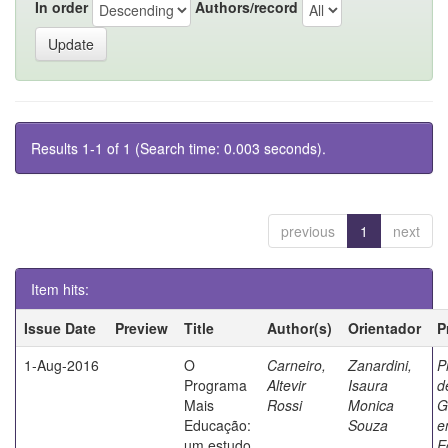
In order
Authors/record
Results 1-1 of 1 (Search time: 0.003 seconds).
previous
1
next
Item hits:
Issue Date
Preview
Title
Author(s)
Orientador
P
1-Aug-2016
O
Carneiro,
Zanardini,
P
Programa
Altevir
Isaura
d
Mais
Rossi
Monica
G
Educação:
Souza
e
um estudo
E