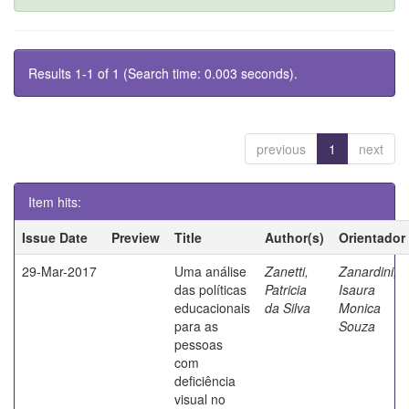
Results 1-1 of 1 (Search time: 0.003 seconds).
previous
1
next
Item hits:
Issue Date
Preview
Title
Author(s)
Orientador
29-Mar-2017
Uma análise
Zanetti,
Zanardini,
das políticas
Patricia
Isaura
educacionais
da Silva
Monica
para as
Souza
pessoas
com
deficiência
visual no