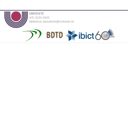
UNIOESTE
(45) 3220-3000
biblioteca.repositorio@unioeste.br