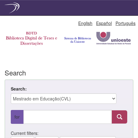
Skip
English
Español
Português
navigation
Search
Search:
for
Current filters: