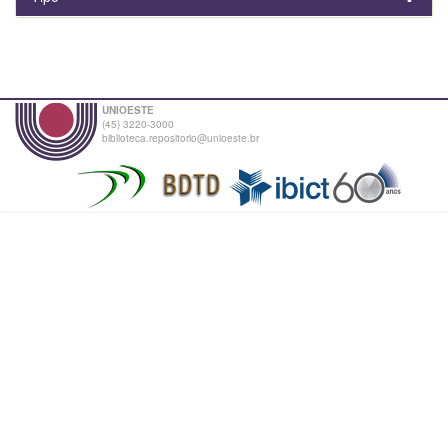
UNIOESTE
(45) 3220-3000
biblioteca.repositorio@unioeste.br