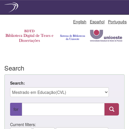
Skip
English
Español
Português
navigation
Search
Search:
for
Current filters: