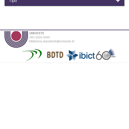
Tipo
UNIOESTE
(45) 3220-3000
biblioteca.repositorio@unioeste.br