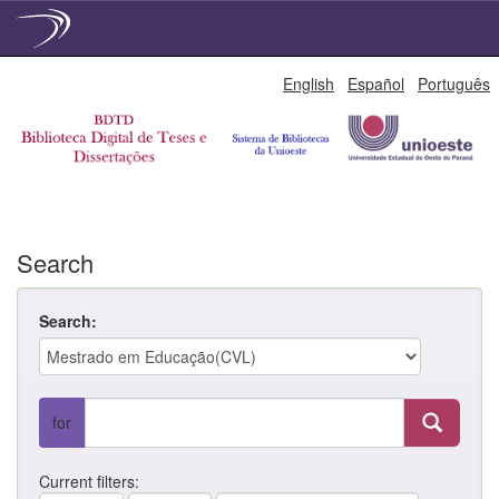
Skip
English
Español
Português
navigation
Search
Search:
for
Current filters: