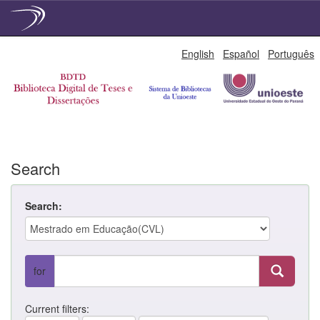
Skip
English
Español
Português
navigation
Search
Search:
for
Current filters: