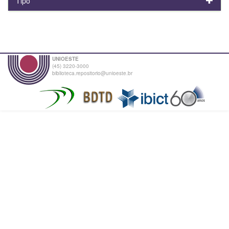
Tipo
UNIOESTE
(45) 3220-3000
biblioteca.repositorio@unioeste.br