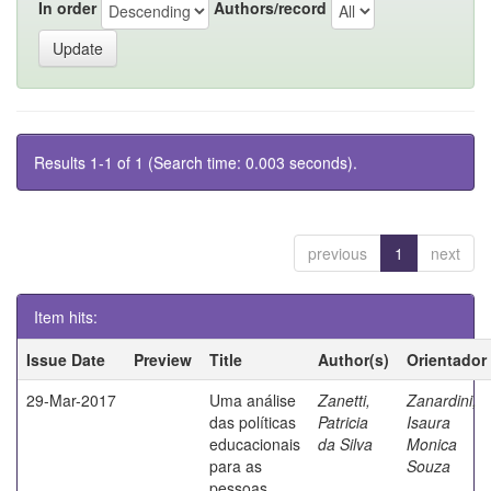
In order
Authors/record
Results 1-1 of 1 (Search time: 0.003 seconds).
previous
1
next
Item hits:
Issue Date
Preview
Title
Author(s)
Orientador
29-Mar-2017
Uma análise
Zanetti,
Zanardini,
das políticas
Patricia
Isaura
educacionais
da Silva
Monica
para as
Souza
pessoas