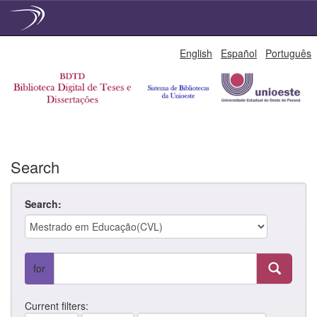
Skip
English
Español
Português
navigation
Search
Search:
for
Current filters: