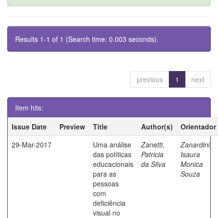
Results 1-1 of 1 (Search time: 0.003 seconds).
previous
1
next
Item hits:
Issue Date
Preview
Title
Author(s)
Orientador
29-Mar-2017
Uma análise
Zanetti,
Zanardini,
das políticas
Patricia
Isaura
educacionais
da Silva
Monica
para as
Souza
pessoas
com
deficiência
visual no