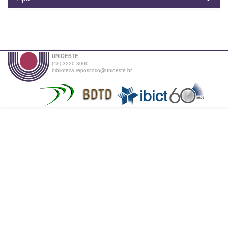
UNIOESTE
(45) 3220-3000
biblioteca.repositorio@unioeste.br