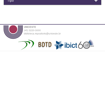
Tipo
UNIOESTE
(45) 3220-3000
biblioteca.repositorio@unioeste.br