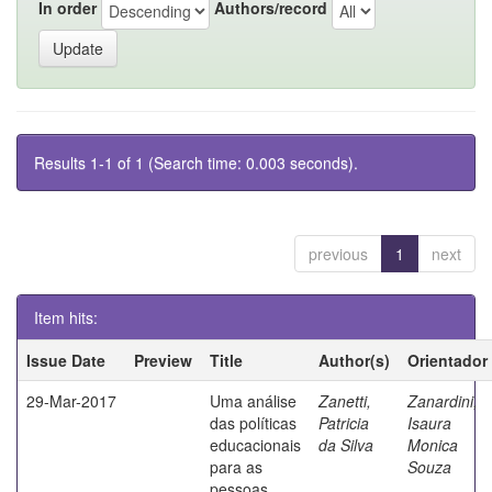
In order
Authors/record
Results 1-1 of 1 (Search time: 0.003 seconds).
previous
1
next
Item hits:
Issue Date
Preview
Title
Author(s)
Orientador
29-Mar-2017
Uma análise
Zanetti,
Zanardini,
das políticas
Patricia
Isaura
educacionais
da Silva
Monica
para as
Souza
pessoas