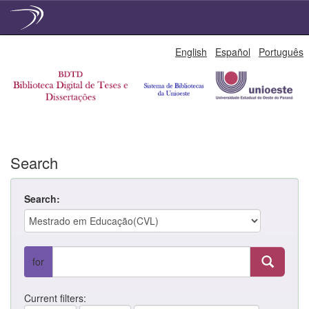
Skip
English
Español
Português
navigation
Search
Search:
for
Current filters: