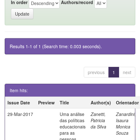
In order
Authors/record
Results 1-1 of 1 (Search time: 0.003 seconds).
previous
1
next
Item hits:
Issue Date
Preview
Title
Author(s)
Orientador
29-Mar-2017
Uma análise
Zanetti,
Zanardini,
das políticas
Patricia
Isaura
educacionais
da Silva
Monica
para as
Souza
pessoas