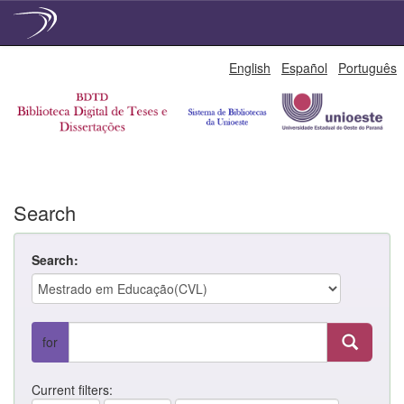
Skip
English
Español
Português
navigation
Search
Search:
for
Current filters: