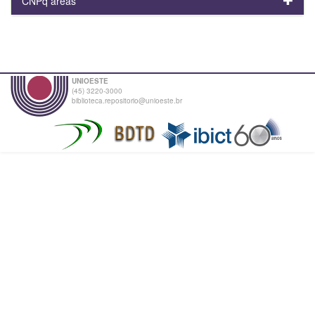
CNPq areas
UNIOESTE
(45) 3220-3000
biblioteca.repositorio@unioeste.br