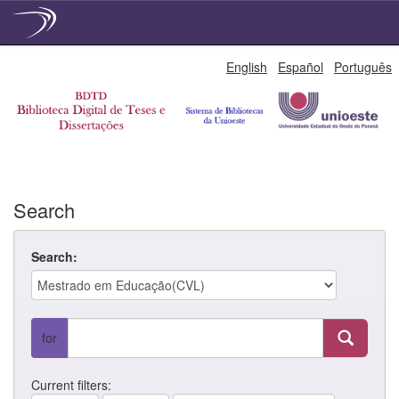
Skip
English
Español
Português
navigation
Search
Search:
for
Current filters: