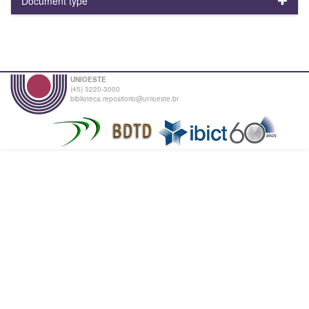
Document type
UNIOESTE
(45) 3220-3000
biblioteca.repositorio@unioeste.br