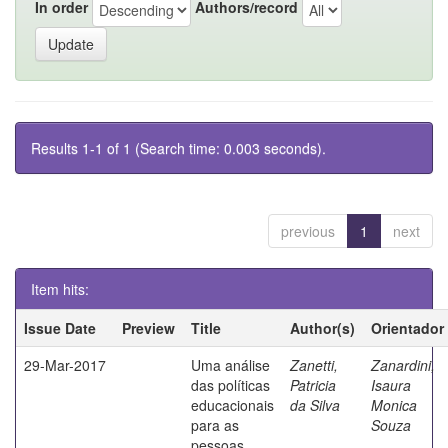
In order
Authors/record
Results 1-1 of 1 (Search time: 0.003 seconds).
previous
1
next
Item hits:
Issue Date
Preview
Title
Author(s)
Orientador
29-Mar-2017
Uma análise
Zanetti,
Zanardini,
das políticas
Patricia
Isaura
educacionais
da Silva
Monica
para as
Souza
pessoas