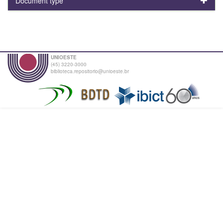
Document type
UNIOESTE
(45) 3220-3000
biblioteca.repositorio@unioeste.br