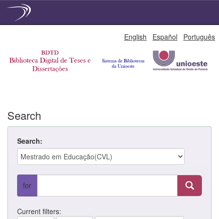
Skip
English
Español
Português
navigation
Search
Search:
for
Current filters: