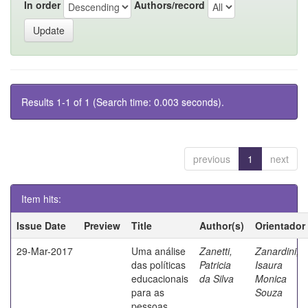
In order
Authors/record
Results 1-1 of 1 (Search time: 0.003 seconds).
previous
1
next
Item hits:
Issue Date
Preview
Title
Author(s)
Orientador
29-Mar-2017
Uma análise
Zanetti,
Zanardini,
das políticas
Patricia
Isaura
educacionais
da Silva
Monica
para as
Souza
pessoas