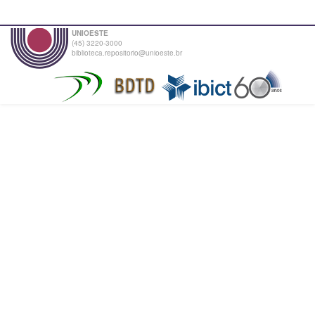
UNIOESTE
(45) 3220-3000
biblioteca.repositorio@unioeste.br