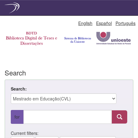
Skip
English
Español
Português
navigation
Search
Search:
for
Current filters: