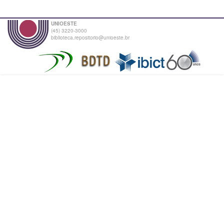
UNIOESTE
(45) 3220-3000
biblioteca.repositorio@unioeste.br