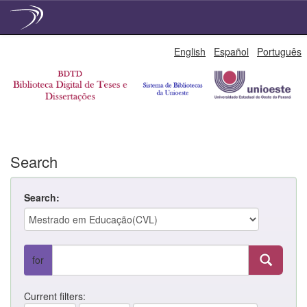
Skip
English
Español
Português
navigation
Search
Search:
for
Current filters: