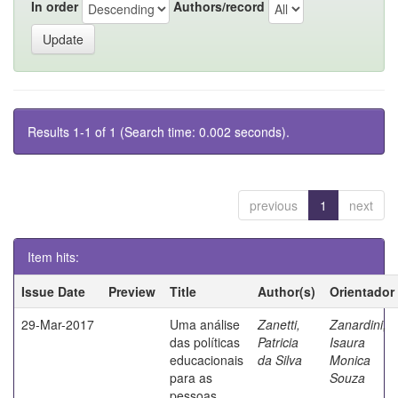
In order
Authors/record
Results 1-1 of 1 (Search time: 0.002 seconds).
previous
1
next
Item hits:
Issue Date
Preview
Title
Author(s)
Orientador
29-Mar-2017
Uma análise
Zanetti,
Zanardini,
das políticas
Patricia
Isaura
educacionais
da Silva
Monica
para as
Souza
pessoas