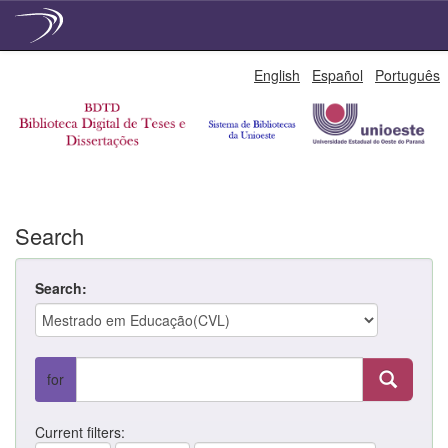
Skip
English
Español
Português
navigation
Search
Search:
for
Current filters: