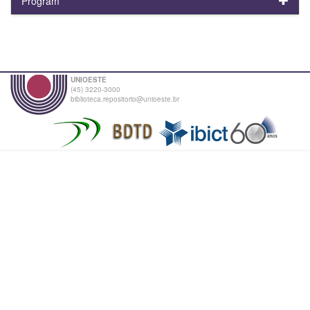
Program
UNIOESTE
(45) 3220-3000
biblioteca.repositorio@unioeste.br