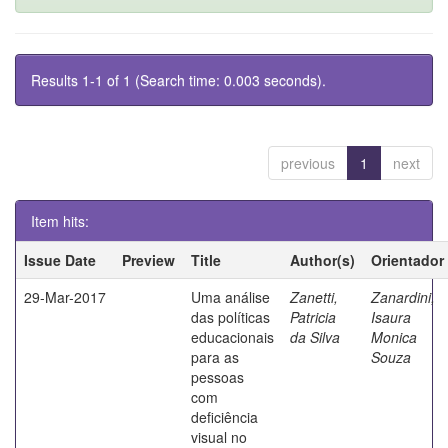
Results 1-1 of 1 (Search time: 0.003 seconds).
previous
1
next
Item hits:
Issue Date
Preview
Title
Author(s)
Orientador
29-Mar-2017
Uma análise
Zanetti,
Zanardini,
das políticas
Patricia
Isaura
educacionais
da Silva
Monica
para as
Souza
pessoas
com
deficiência
visual no