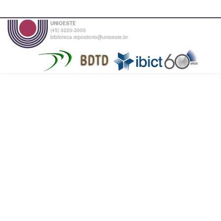
UNIOESTE
(45) 3220-3000
biblioteca.repositorio@unioeste.br