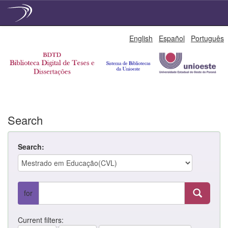
Skip
English
Español
Português
navigation
Search
Search:
for
Current filters: