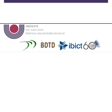
UNIOESTE
(45) 3220-3000
biblioteca.repositorio@unioeste.br