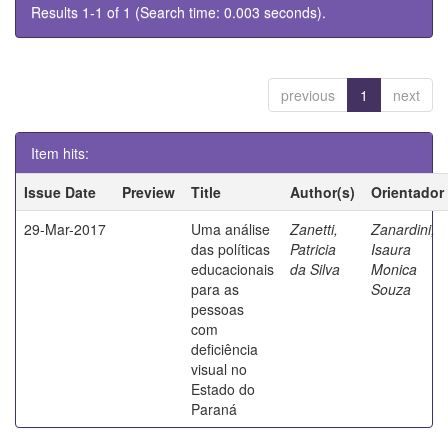
Results 1-1 of 1 (Search time: 0.003 seconds).
previous
1
next
Item hits:
Issue Date
Preview
Title
Author(s)
Orientador
29-Mar-2017
Uma análise
Zanetti,
Zanardini,
das políticas
Patricia
Isaura
educacionais
da Silva
Monica
para as
Souza
pessoas
com
deficiência
visual no
Estado do
Paraná