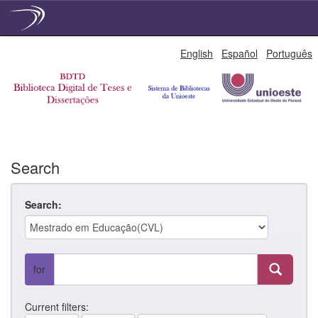
Skip
English
Español
Português
navigation
Search
Search:
for
Current filters: