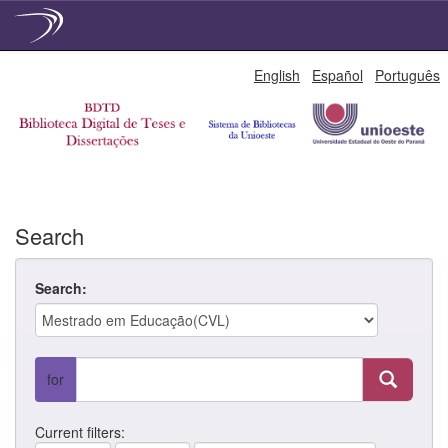
Skip
English
Español
Português
navigation
Search
Search:
for
Current filters: