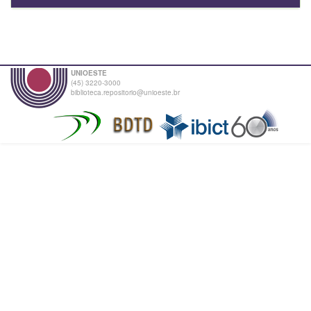
UNIOESTE
(45) 3220-3000
biblioteca.repositorio@unioeste.br