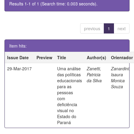
Results 1-1 of 1 (Search time: 0.003 seconds).
previous
1
next
Item hits:
Issue Date
Preview
Title
Author(s)
Orientador
29-Mar-2017
Uma análise
Zanetti,
Zanardini,
das políticas
Patricia
Isaura
educacionais
da Silva
Monica
para as
Souza
pessoas
com
deficiência
visual no
Estado do
Paraná