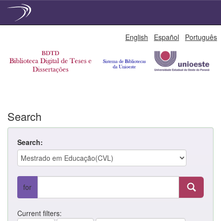
Skip
English
Español
Português
navigation
Search
Search:
for
Current filters: