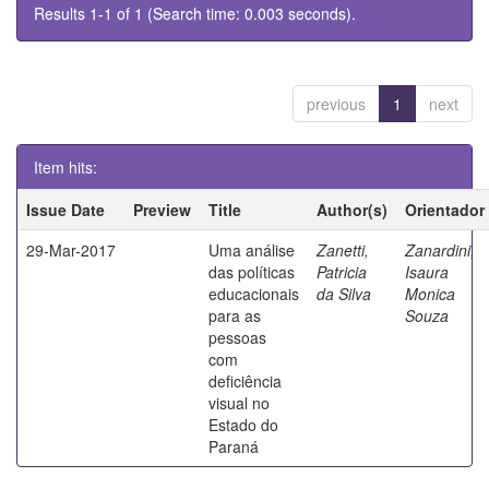
Results 1-1 of 1 (Search time: 0.003 seconds).
previous
1
next
Item hits:
Issue Date
Preview
Title
Author(s)
Orientador
29-Mar-2017
Uma análise
Zanetti,
Zanardini,
das políticas
Patricia
Isaura
educacionais
da Silva
Monica
para as
Souza
pessoas
com
deficiência
visual no
Estado do
Paraná