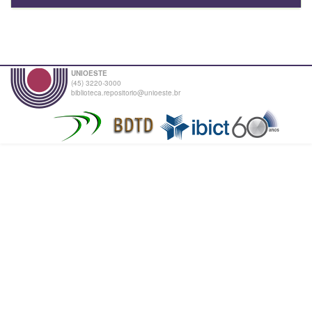
UNIOESTE
(45) 3220-3000
biblioteca.repositorio@unioeste.br