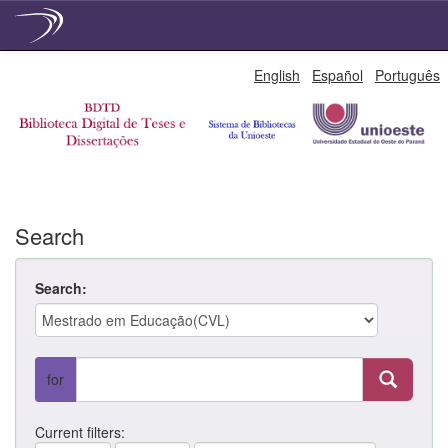
Skip
English
Español
Português
navigation
Search
Search:
for
Current filters: