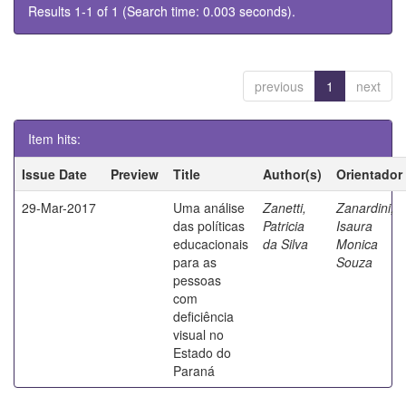
Results 1-1 of 1 (Search time: 0.003 seconds).
previous
1
next
Item hits:
Issue Date
Preview
Title
Author(s)
Orientador
29-Mar-2017
Uma análise
Zanetti,
Zanardini,
das políticas
Patricia
Isaura
educacionais
da Silva
Monica
para as
Souza
pessoas
com
deficiência
visual no
Estado do
Paraná