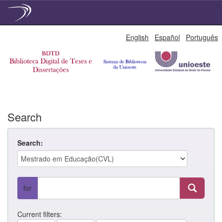
Skip
English
Español
Português
navigation
Search
Search:
for
Current filters: