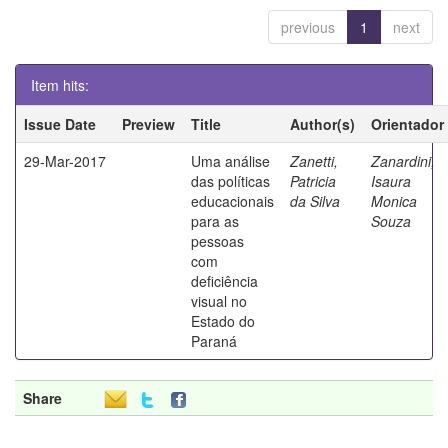
previous
1
next
Item hits:
Issue Date
Preview
Title
Author(s)
Orientador
29-Mar-2017
Uma análise
Zanetti,
Zanardini,
das políticas
Patricia
Isaura
educacionais
da Silva
Monica
para as
Souza
pessoas
com
deficiência
visual no
Estado do
Paraná
Share