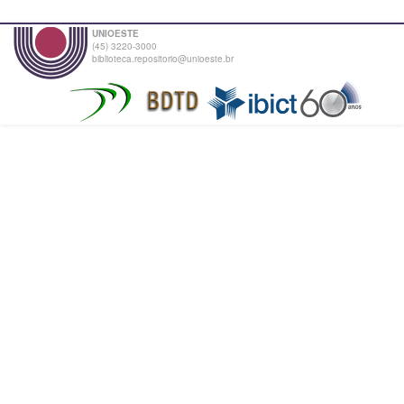
UNIOESTE
(45) 3220-3000
biblioteca.repositorio@unioeste.br